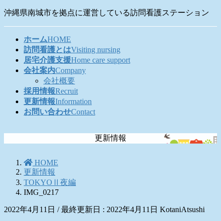
コ
ナ
沖縄県南城市を拠点に運営している訪問看護ステーション
ン
ビ
テ
ゲ
ホーム
HOME
ン
ー
訪問看護とは
Visiting nursing
ツ
シ
居宅介護支援
Home care support
に
ョ
会社案内
Company
移
ン
会社概要
動
に
採用情報
Recruit
移
更新情報
Information
動
お問い合わせ
Contact
更新情報
HOME
更新情報
TOKYOⅡ夜編
IMG_0217
2022年4月11日
/ 最終更新日 :
2022年4月11日
KotaniAtsushi