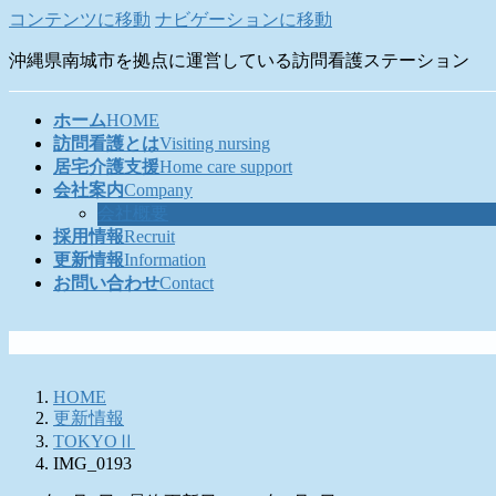
コンテンツに移動
ナビゲーションに移動
沖縄県南城市を拠点に運営している訪問看護ステーション
ホーム
HOME
訪問看護とは
Visiting nursing
居宅介護支援
Home care support
会社案内
Company
会社概要
採用情報
Recruit
更新情報
Information
お問い合わせ
Contact
HOME
更新情報
TOKYOⅡ
IMG_0193