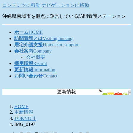
コンテンツに移動
ナビゲーションに移動
沖縄県南城市を拠点に運営している訪問看護ステーション
ホーム
HOME
訪問看護とは
Visiting nursing
居宅介護支援
Home care support
会社案内
Company
会社概要
採用情報
Recruit
更新情報
Information
お問い合わせ
Contact
更新情報
HOME
更新情報
TOKYOⅡ
IMG_0197