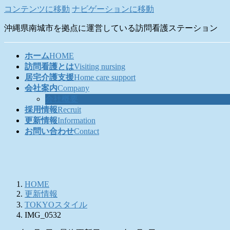
コンテンツに移動
ナビゲーションに移動
沖縄県南城市を拠点に運営している訪問看護ステーション
ホーム
HOME
訪問看護とは
Visiting nursing
居宅介護支援
Home care support
会社案内
Company
会社概要
採用情報
Recruit
更新情報
Information
お問い合わせ
Contact
HOME
更新情報
TOKYOスタイル
IMG_0532