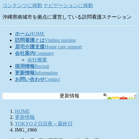
コンテンツに移動
ナビゲーションに移動
沖縄県南城市を拠点に運営している訪問看護ステーション
ホーム
HOME
訪問看護とは
Visiting nursing
居宅介護支援
Home care support
会社案内
Company
会社概要
採用情報
Recruit
更新情報
Information
お問い合わせ
Contact
更新情報
HOME
更新情報
TOKYO２日目夜～最終日
IMG_1966