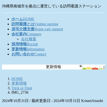
コ
ナ
沖縄県南城市を拠点に運営している訪問看護ステーション
ン
ビ
テ
ゲ
ホーム
HOME
ン
ー
訪問看護とは
Visiting nursing
ツ
シ
居宅介護支援
Home care support
に
ョ
会社案内
Company
移
ン
会社概要
動
に
採用情報
Recruit
移
更新情報
Information
動
お問い合わせ
Contact
更新情報
HOME
更新情報
Trick or Treat
IMG_2736
2024年10月31日
/ 最終更新日 :
2024年10月31日
KotaniAtsushi