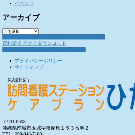
イベント
アーカイブ
ア
お問い合わせ
お気軽にお問い合わせください。
ー
資料請求
今すぐダウンロード
カ
採用情報
働く仲間を募集しています。
イ
ブ
プライバシーポリシー
サイトマップ
〒901-0608
沖縄県南城市玉城字親慶原１５３番地２
TEL : 098-948-7180