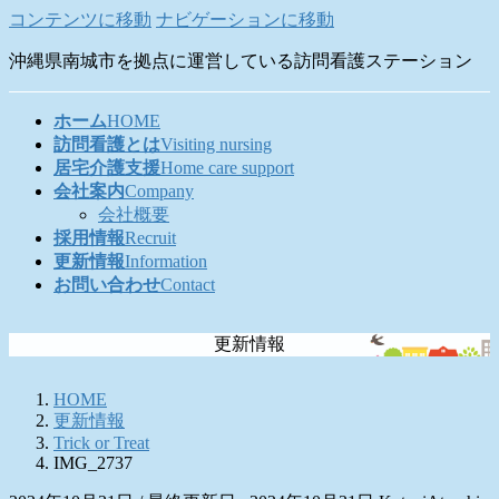
コンテンツに移動
ナビゲーションに移動
沖縄県南城市を拠点に運営している訪問看護ステーション
ホーム
HOME
訪問看護とは
Visiting nursing
居宅介護支援
Home care support
会社案内
Company
会社概要
採用情報
Recruit
更新情報
Information
お問い合わせ
Contact
更新情報
HOME
更新情報
Trick or Treat
IMG_2737