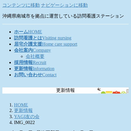
コンテンツに移動
ナビゲーションに移動
沖縄県南城市を拠点に運営している訪問看護ステーション
ホーム
HOME
訪問看護とは
Visiting nursing
居宅介護支援
Home care support
会社案内
Company
会社概要
採用情報
Recruit
更新情報
Information
お問い合わせ
Contact
更新情報
HOME
更新情報
YAGI友の会
IMG_0022