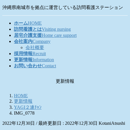
コ
ナ
沖縄県南城市を拠点に運営している訪問看護ステーション
ン
ビ
テ
ゲ
ホーム
HOME
ン
ー
訪問看護とは
Visiting nursing
ツ
シ
居宅介護支援
Home care support
に
ョ
会社案内
Company
移
ン
会社概要
動
に
採用情報
Recruit
移
更新情報
Information
動
お問い合わせ
Contact
更新情報
HOME
更新情報
YAGI２連ﾁｬﾝ
IMG_0778
2022年12月30日
/ 最終更新日 :
2022年12月30日
KotaniAtsushi